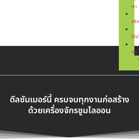
เรา
บริ
โปร
เรา
ดีลซัมเมอร์นี้ ครบจบทุกงานก่อสร้าง
ด้วยเครื่องจักรซูมไลออน