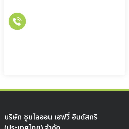
(สำนักงานใหญ่)
เบอร์โทรศัพท์
02-361-6612
บริษัท ซูมไลออน เฮฟวี่ อินดัสทรี
(ประเทศไทย) จำกัด