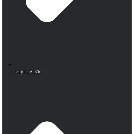
รถขุดไฮดรอลิก