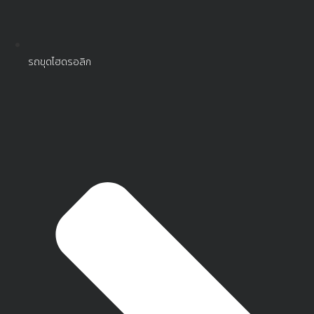
รถขุดไฮดรอลิก