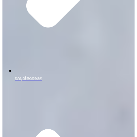
รถขุดไฮดรอลิก