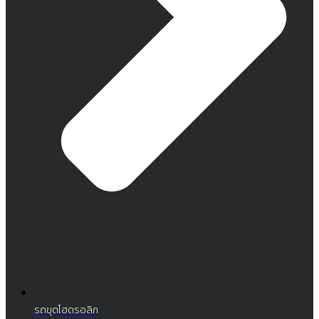
รถขุดไฮดรอลิก