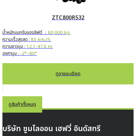
ZTC800R532
น้ำหนักแบกรับของลิฟต์ ：
80,000 kg.
ความเร็วสูงสุด :
85 km./h.
ความยาวบูม :
12.1-47.0 m.
องศาบูม :
-2°~80°
ดูรายละเอียด
ดูสินค้าทั้งหมด
บริษัท ซูมไลออน เฮฟวี่ อินดัสทรี