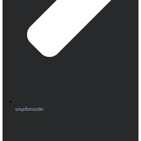
รถขุดไฮดรอลิก