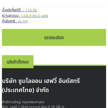
น้ำหนักที่ยกได้ ：
110 ตัน
ความยาวบูม :
12.8.4-60.5 เมตร
กำลังสุทธิ :
xx HP
ดูรายละเอียด
ดูสินค้าทั้งหมด
บริษัท ซูมไลออน เฮฟวี่ อินดัสทรี
(ประเทศไทย) จำกัด
สำนักงานใหญ่: กรุงเทพมหานคร
ที่อยู่ : เลขที่ 1 เอ็มดี ทาวเวอร์ ห้อง ซี 2ซี 3ชั้น 6